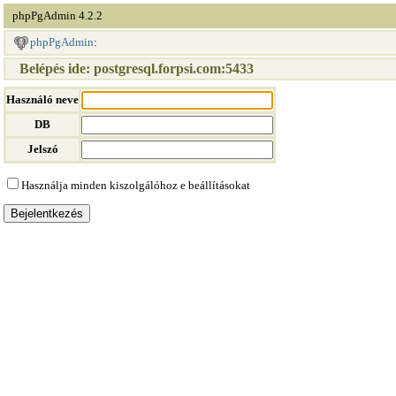
phpPgAdmin
4.2.2
phpPgAdmin
:
Belépés ide: postgresql.forpsi.com:5433
Használó neve
DB
Jelszó
Használja minden kiszolgálóhoz e beállításokat